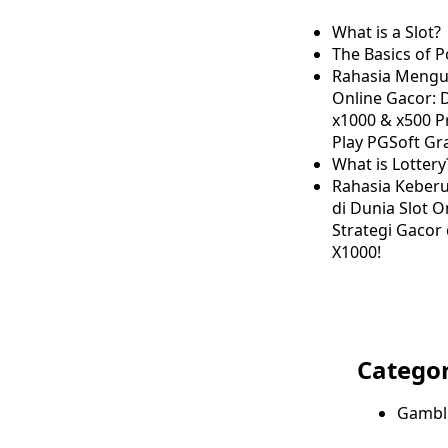
What is a Slot?
The Basics of 
Rahasia Mengu
Online Gacor: 
x1000 & x500 P
Play PGSoft Gra
What is Lottery
Rahasia Keber
di Dunia Slot O
Strategi Gaco
X1000!
Categor
Gambl