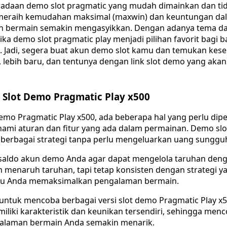
eradaan demo slot pragmatic yang mudah dimainkan dan tid
eraih kemudahan maksimal (maxwin) dan keuntungan dal
bermain semakin mengasyikkan. Dengan adanya tema dan
jika demo slot pragmatic play menjadi pilihan favorit bag
e. Jadi, segera buat akun demo slot kamu dan temukan kese
, lebih baru, dan tentunya dengan link slot demo yang ak
Slot Demo Pragmatic Play x500
emo Pragmatic Play x500, ada beberapa hal yang perlu dipe
ami aturan dan fitur yang ada dalam permainan. Demo s
berbagai strategi tanpa perlu mengeluarkan uang sunggu
 saldo akun demo Anda agar dapat mengelola taruhan deng
m menaruh taruhan, tapi tetap konsisten dengan strategi 
tu Anda memaksimalkan pengalaman bermain.
 untuk mencoba berbagai versi slot demo Pragmatic Play x5
liki karakteristik dan keunikan tersendiri, sehingga men
laman bermain Anda semakin menarik.