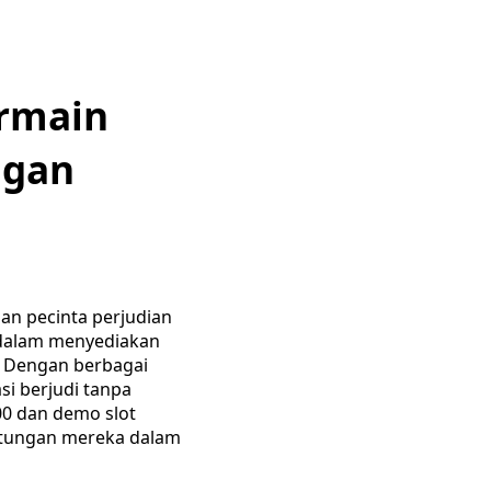
ermain
ngan
gan pecinta perjudian
l dalam menyediakan
. Dengan berbagai
i berjudi tanpa
00 dan demo slot
ntungan mereka dalam