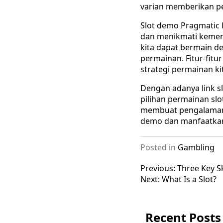
varian memberikan p
Slot demo Pragmatic
dan menikmati kemen
kita dapat bermain 
permainan. Fitur-fi
strategi permainan ki
Dengan adanya link 
pilihan permainan sl
membuat pengalaman b
demo dan manfaatka
Posted in
Gambling
Post
Previous:
Three Key S
Next:
What Is a Slot?
navigation
Recent Posts