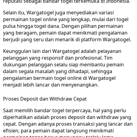
reputasi sebagai bandar togel terkemuka di Indonesia.
Selain itu, Wargatogel juga menyediakan variasi
permainan togel online yang lengkap, mulai dari togel
pulsa hingga togel dana. Dengan pilihan permainan
yang beragam, pemain dapat menikmati pengalaman
berjudi yang seru dan menarik di platform Wargatogel.
Keunggulan lain dari Wargatogel adalah pelayanan
pelanggan yang responsif dan profesional. Tim
dukungan pelanggan selalu siap membantu pemain
dalam segala masalah yang dihadapi, sehingga
pengalaman bermain togel online di Wargatogel
menjadi lebih lancar dan menyenangkan.
Proses Deposit dan Withdraw Cepat
Saat memilih bandar togel terpercaya, hal yang perlu
diperhatikan adalah proses deposit dan withdraw yang
cepat. Dengan adanya proses transaksi yang lancar dan
efisien, para pemain dapat langsung menikmati