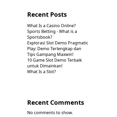
Recent Posts
What Is a Casino Online?
Sports Betting - What is a
Sportsbook?
Explorasi Slot Demo Pragmatic
Play: Demo Terlengkap dan
Tips Gampang Maxwin!
10 Game Slot Demo Terbaik
untuk Dimainkan!
What Is a Slot?
Recent Comments
No comments to show.