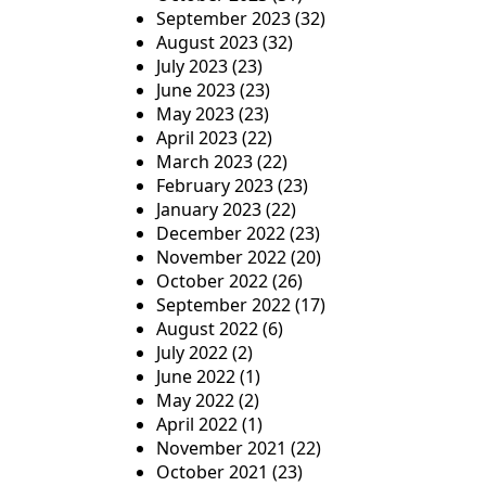
September 2023
(32)
August 2023
(32)
July 2023
(23)
June 2023
(23)
May 2023
(23)
April 2023
(22)
March 2023
(22)
February 2023
(23)
January 2023
(22)
December 2022
(23)
November 2022
(20)
October 2022
(26)
September 2022
(17)
August 2022
(6)
July 2022
(2)
June 2022
(1)
May 2022
(2)
April 2022
(1)
November 2021
(22)
October 2021
(23)