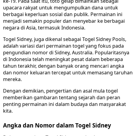
ke-19. Pada saat itu, toto gelap dimainkan sebagai
upacara rakyat untuk mengumpulkan dana untuk
berbagai keperluan sosial dan publik. Permainan ini
menjadi semakin populer dan menyebar ke berbagai
negara di Asia, termasuk Indonesia.
Togel Sidney, juga dikenal sebagai Togel Sidney Pools,
adalah variasi dari permainan togel yang fokus pada
pengundian nomor di Sidney, Australia. Popularitasnya
di Indonesia telah meningkat pesat dalam beberapa
tahun terakhir, dengan banyak orang mencari angka
dan nomor keluaran tercepat untuk memasang taruhan
mereka.
Dengan demikian, pengertian dan asal mula togel
memberikan gambaran tentang sejarah dan peran
penting permainan ini dalam budaya dan masyarakat
kita.
Angka dan Nomor dalam Togel Sidney